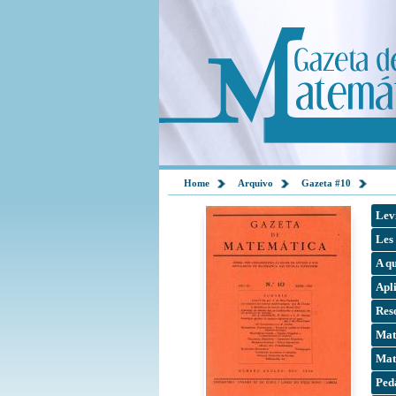
Home
Arquivo
Gazeta #10
Lev
Les 
A q
Apli
Reso
Mat
Mat
Ped