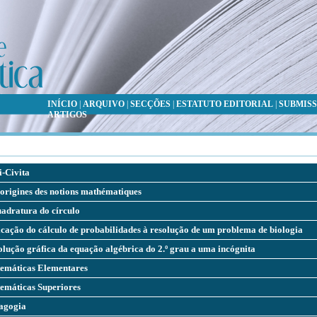
INÍCIO
|
ARQUIVO
|
SECÇÕES
|
ESTATUTO EDITORIAL
|
SUBMISS
ARTIGOS
i-Civita
origines des notions mathématiques
uadratura do círculo
cação do cálculo de probabilidades à resolução de um problema de biologia
lução gráfica da equação algébrica do 2.º grau a uma incógnita
emáticas Elementares
emáticas Superiores
agogia