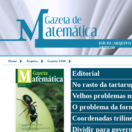
INÍCIO
|
ARQUIVO
ARTIGOS
Home
Arquivo
Gazeta #160
Editorial
No rasto da tartaru
Velhos problemas m
O problema da for
Coordenadas triline
Dividir para gover