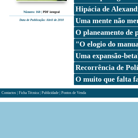
Hipácia de Alexand
Número: 160
|
PDF integral
Uma mente não meno
Data de Publicação: Abril de 2010
O planeamento de p
"O elogio do manual
Uma expansão-beta
Recorrência de Po
O muito que falta f
Contactos
|
Ficha Técnica
|
Publicidade
|
Pontos de Venda