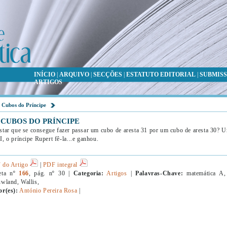
INÍCIO
|
ARQUIVO
|
SECÇÕES
|
ESTATUTO EDITORIAL
|
SUBMISS
ARTIGOS
 Cubos do Príncipe
 CUBOS DO PRÍNCIPE
tar que se consegue fazer passar um cubo de aresta 31 por um cubo de aresta 30? U
, o príncipe Rupert fê-la...e ganhou.
 do Artigo
|
PDF integral
eta nº
166
, pág. nº 30 |
Categoria:
Artigos
|
Palavras-Chave:
matemática A, 
wland, Wallis,
or(es):
António Pereira Rosa
|