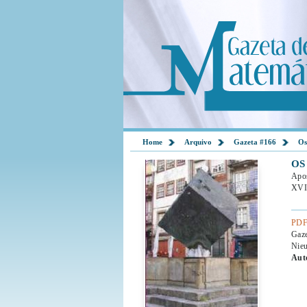
Home
Arquivo
Gazeta #166
Os
OS
Apos
XVII
PDF
Gaz
Nieu
Aut