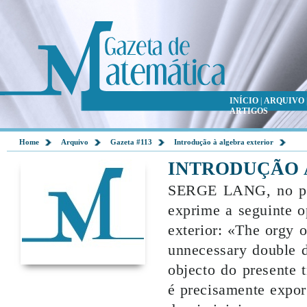
INÍCIO
|
ARQUIVO
ARTIGOS
Home
Arquivo
Gazeta #113
Introdução à algebra exterior
INTRODUÇÃO 
SERGE LANG, no pref
exprime a seguinte op
exterior: «The orgy o
unnecessary double d
objecto do presente 
é precisamente expor