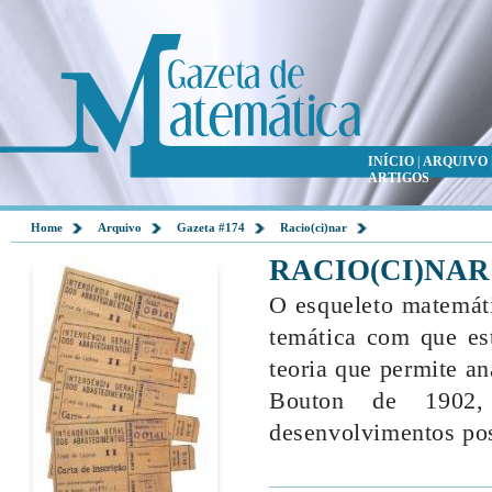
INÍCIO
|
ARQUIVO
ARTIGOS
Home
Arquivo
Gazeta #174
Racio(ci)nar
RACIO(CI)NAR
O esqueleto matemát
temática com que es
teoria que permite an
Bouton de 1902, 
desenvolvimentos pos