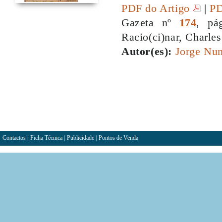
PDF do Artigo
|
PD
Gazeta nº
174
, pá
Racio(ci)nar, Charle
Autor(es):
Jorge Nun
Contactos
|
Ficha Técnica
|
Publicidade
|
Pontos de Venda