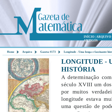
INÍCIO
|
ARQUIVO
ARTIGOS
Home
Arquivo
Gazeta #173
Longitude - Uma longa e fascinante hist
LONGITUDE - 
HISTÓRIA
A determinação com 
século XVIII um dos 
por muitos verdade
longitude estava mu
uma questão de pode