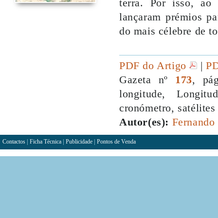
terra. Por isso, a
lançaram prémios pa
do mais célebre de to
PDF do Artigo
|
PD
Gazeta nº
173
, pá
longitude, Longit
cronómetro, satélite
Autor(es):
Fernando 
Contactos
|
Ficha Técnica
|
Publicidade
|
Pontos de Venda