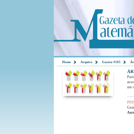
Home
Arquivo
Gazeta #165
Ár
ÁR
Part
asso
um c
PDF
Gaz
Aut