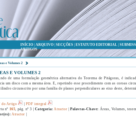
INÍCIO
|
ARQUIVO
|
SECÇÕES
|
ESTATUTO EDITORIAL
|
SUBMISS
ARTIGOS
eas e Volumes 2
EAS E VOLUMES 2
indo de uma formulação geométrica alternativa do Teorema de Pitágoras, é indica
cia um disco com a mesma área. E, repetindo esse procedimento com as coroas circu
ilindro circunscrito por uma família de planos perpendiculares ao eixo deste, deter
 do Artigo
|
PDF integral
eta nº
165
, pág. nº 3 |
Categoria:
Atractor
|
Palavras-Chave:
Áreas, Volumes, teorem
or(es):
Atractor
|