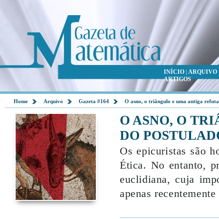
INÍCIO
|
ARQUIVO
ARTIGOS
Home
Arquivo
Gazeta #164
O asno, o triângulo e uma antiga refut
O ASNO, O TR
DO POSTULAD
Os epicuristas são h
Ética. No entanto, 
euclidiana, cuja imp
apenas recentemente