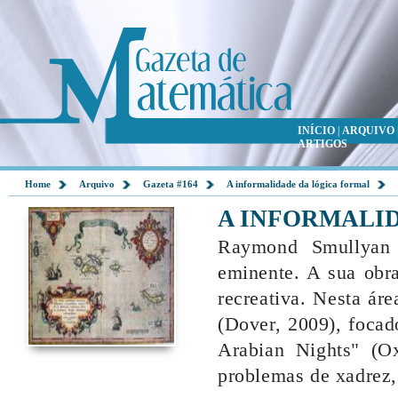
INÍCIO
|
ARQUIVO
ARTIGOS
Home
Arquivo
Gazeta #164
A informalidade da lógica formal
A INFORMALI
Raymond Smullyan 
eminente. A sua obra
recreativa. Nesta áre
(Dover, 2009), focad
Arabian Nights" (Ox
problemas de xadrez,