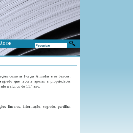
ÃO DE
zações como as Forças Armadas e os bancos.
segredo que recorre apenas a propriedades
cado a alunos do 11.º ano.
es lineares, informação, segredo, partilha,