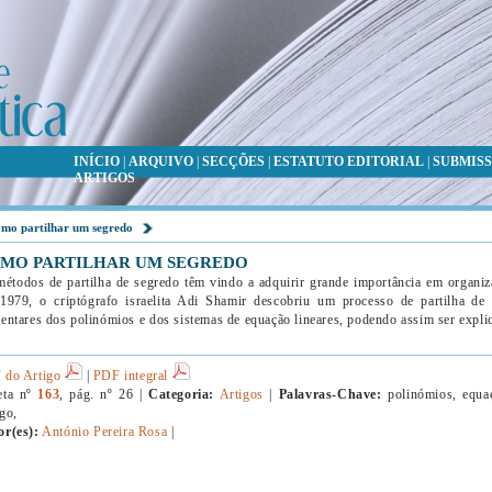
INÍCIO
|
ARQUIVO
|
SECÇÕES
|
ESTATUTO EDITORIAL
|
SUBMISS
ARTIGOS
mo partilhar um segredo
MO PARTILHAR UM SEGREDO
étodos de partilha de segredo têm vindo a adquirir grande importância em organi
979, o criptógrafo israelita Adi Shamir descobriu um processo de partilha de 
entares dos polinómios e dos sistemas de equação lineares, podendo assim ser expli
 do Artigo
|
PDF integral
eta nº
163
, pág. nº 26 |
Categoria:
Artigos
|
Palavras-Chave:
polinómios, equaçõ
go,
or(es):
António Pereira Rosa
|