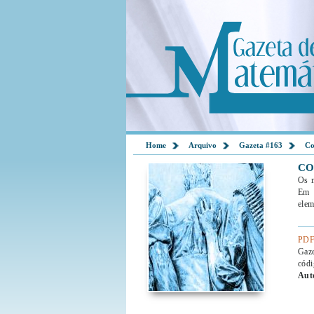
Home
Arquivo
Gazeta #163
Co
CO
Os m
Em 1
elem
PDF
Gaz
códi
Aut