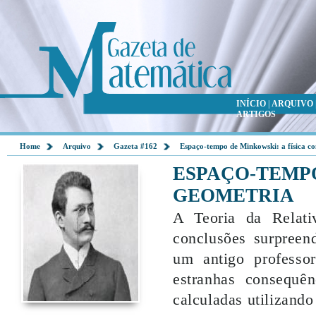
INÍCIO
|
ARQUIVO
ARTIGOS
Home
Arquivo
Gazeta #162
Espaço-tempo de Minkowski: a física c
ESPAÇO-TEMPO
GEOMETRIA
A Teoria da Relati
conclusões surpreend
um antigo professo
estranhas consequê
calculadas utilizand