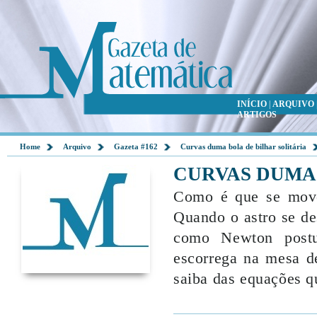
INÍCIO
|
ARQUIVO
ARTIGOS
Home
Arquivo
Gazeta #162
Curvas duma bola de bilhar solitária
CURVAS DUMA 
Como é que se move
Quando o astro se de
como Newton postu
escorrega na mesa de
saiba das equações q