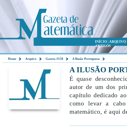
INÍCIO
|
ARQUIVO
ARTIGOS
Home
Arquivo
Gazeta #158
A Ilusão Portuguesa
A ILUSÃO PO
É quase desconheci
autor de um dos pri
capítulo dedicado a
como levar a cabo
matemático, é aqui de