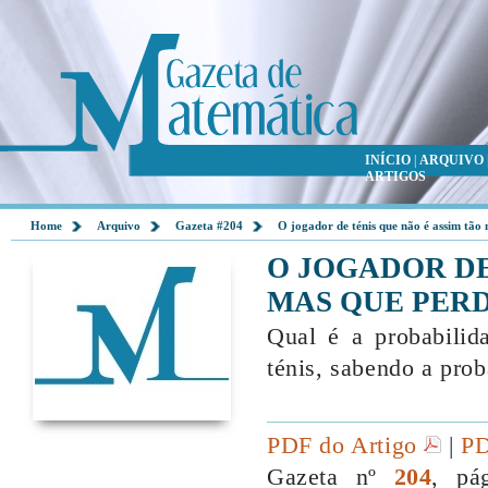
INÍCIO
|
ARQUIVO
ARTIGOS
Home
Arquivo
Gazeta #204
O jogador de ténis que não é assim tão
O JOGADOR DE
MAS QUE PERD
Qual é a probabili
ténis, sabendo a pro
PDF do Artigo
|
PD
Gazeta nº
204
, pá