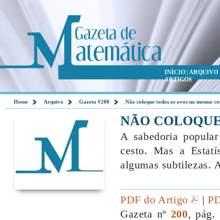
INÍCIO
|
ARQUIVO
ARTIGOS
Home
Arquivo
Gazeta #200
Não coloque todos os ovos no mesmo ce
NÃO COLOQUE
A sabedoria popula
cesto. Mas a Estatí
algumas subtilezas. 
PDF do Artigo
|
PD
Gazeta nº
200
, pág.