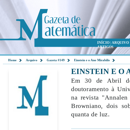
INÍCIO
|
ARQUIVO
ARTIGOS
Home
Arquivo
Gazeta #149
Einstein e o Ano Mirabilis
EINSTEIN E O 
Em 30 de Abril de
doutoramento à Univ
na revista "Annalen
Browniano, dois sob
quanta de luz.