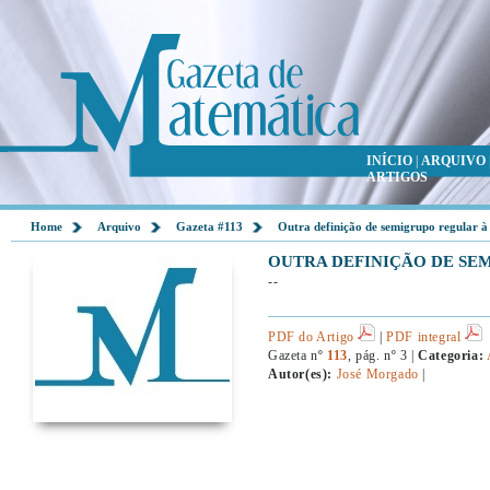
INÍCIO
|
ARQUIVO
ARTIGOS
Home
Arquivo
Gazeta #113
Outra definição de semigrupo regular à 
OUTRA DEFINIÇÃO DE SE
--
PDF do Artigo
|
PDF integral
Gazeta nº
113
, pág. nº 3 |
Categoria:
Autor(es):
José Morgado
|