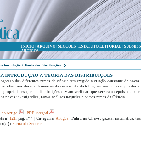
INÍCIO
|
ARQUIVO
|
SECÇÕES
|
ESTATUTO EDITORIAL
|
SUBMISS
ARTIGOS
a introdução à Teoria das Distribuições
A INTRODUÇÃO À TEORIA DAS DISTRIBUIÇÕES
ogresso dos diferentes ramos da ciência tem exigido a criação constante de novas 
inar ulteriores desenvolvimentos da ciência. As distribuições são um exemplo desta di
as propriedades que as distribuições deviam verificar, que serviram depois, de base
ina novas investigações, novas análises naqueles e outros ramos da Ciência.
 do Artigo
|
PDF integral
eta nº
121
, pág. nº 4 |
Categoria:
Artigos
|
Palavras-Chave:
gazeta, matemática, teor
or(es):
Fernando Sequeira
|