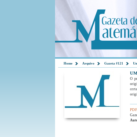
Home
Arquivo
Gazeta #121
Um
UM
O pr
orig
cert
orig
PDF
Gaz
Aut