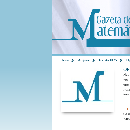
Home
Arquivo
Gazeta #125
Op
OP
Nas 
vez
oper
Fund
tem 
PDF
Gaz
Aut