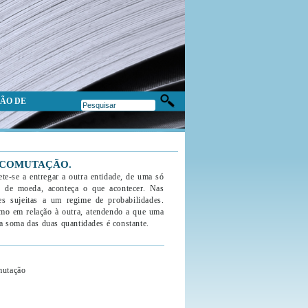
ÃO DE
E COMUTAÇÃO.
te-se a entregar a outra entidade, de uma só
 de moeda, aconteça o que acontecer. Nas
s sujeitas a um regime de probabilidades.
mo em relação à outra, atendendo a que uma
 a soma das duas quantidades é constante.
mutação