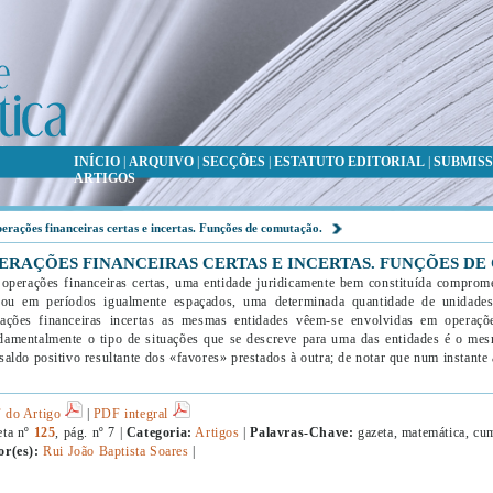
INÍCIO
|
ARQUIVO
|
SECÇÕES
|
ESTATUTO EDITORIAL
|
SUBMISS
ARTIGOS
erações financeiras certas e incertas. Funções de comutação.
ERAÇÕES FINANCEIRAS CERTAS E INCERTAS. FUNÇÕES D
operações financeiras certas, uma entidade juridicamente bem constituída comprome
 ou em períodos igualmente espaçados, uma determinada quantidade de unidades
ações financeiras incertas as mesmas entidades vêem-se envolvidas em operaçõe
amentalmente o tipo de situações que se descreve para uma das entidades é o mes
saldo positivo resultante dos «favores» prestados à outra; de notar que num instante
 do Artigo
|
PDF integral
eta nº
125
, pág. nº 7 |
Categoria:
Artigos
|
Palavras-Chave:
gazeta, matemática, cu
or(es):
Rui João Baptista Soares
|