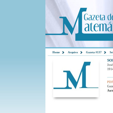
Home
Arquivo
Gazeta #137
So
SO
José
1914
PDF
Gaz
Aut