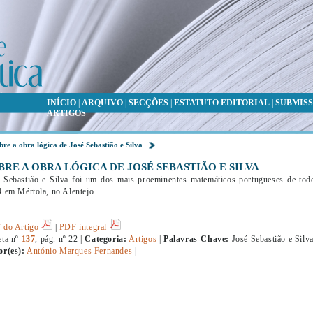
INÍCIO
|
ARQUIVO
|
SECÇÕES
|
ESTATUTO EDITORIAL
|
SUBMISS
ARTIGOS
bre a obra lógica de José Sebastião e Silva
BRE A OBRA LÓGICA DE JOSÉ SEBASTIÃO E SILVA
 Sebastião e Silva foi um dos mais proeminentes matemáticos portugueses de to
 em Mértola, no Alentejo.
 do Artigo
|
PDF integral
eta nº
137
, pág. nº 22 |
Categoria:
Artigos
|
Palavras-Chave:
José Sebastião e Silv
or(es):
António Marques Fernandes
|