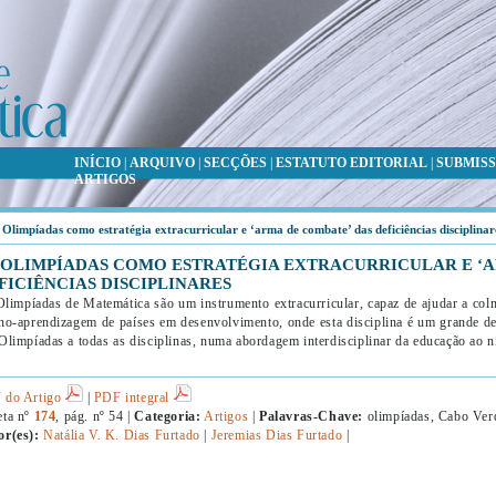
INÍCIO
|
ARQUIVO
|
SECÇÕES
|
ESTATUTO EDITORIAL
|
SUBMISS
ARTIGOS
 Olimpíadas como estratégia extracurricular e ‘arma de combate’ das deficiências disciplinar
 OLIMPÍADAS COMO ESTRATÉGIA EXTRACURRICULAR E ‘A
FICIÊNCIAS DISCIPLINARES
limpíadas de Matemática são um instrumento extracurricular, capaz de ajudar a colm
no-aprendizagem de países em desenvolvimento, onde esta disciplina é um grande de
Olimpíadas a todas as disciplinas, numa abordagem interdisciplinar da educação ao n
 do Artigo
|
PDF integral
eta nº
174
, pág. nº 54 |
Categoria:
Artigos
|
Palavras-Chave:
olimpíadas, Cabo Ver
or(es):
Natália V. K. Dias Furtado
|
Jeremias Dias Furtado
|