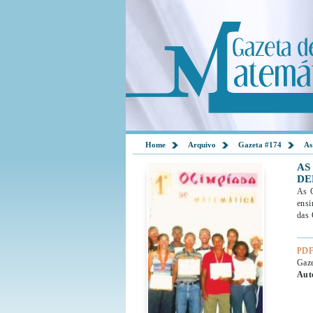
Home
Arquivo
Gazeta #174
As
AS
DE
As O
ensi
das 
PDF
Gaz
Aut