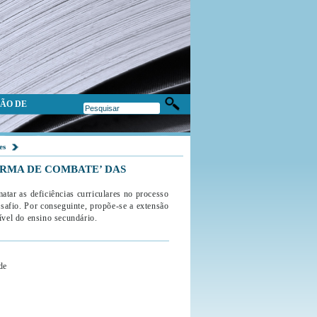
ÃO DE
es
RMA DE COMBATE’ DAS
atar as deficiências curriculares no processo
safio. Por conseguinte, propõe-se a extensão
ível do ensino secundário.
de