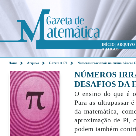
INÍCIO
|
ARQUIVO
ARTIGOS
Home
Arquivo
Gazeta #171
Números irracionais no ensino básico: Os
NÚMEROS IRRA
DESAFIOS DA H
O ensino do que é o 
Para as ultrapassar é
da matemática, como
aproximação de Pi, c
podem também contrib