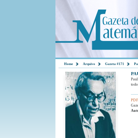
Home
Arquivo
Gazeta #171
Pa
PA
Paul
todo
PDF
Gaz
Aut