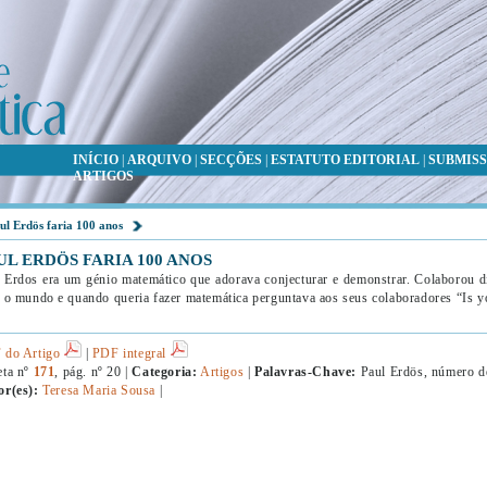
INÍCIO
|
ARQUIVO
|
SECÇÕES
|
ESTATUTO EDITORIAL
|
SUBMISS
ARTIGOS
ul Erdös faria 100 anos
UL ERDÖS FARIA 100 ANOS
 Erdos era um génio matemático que adorava conjecturar e demonstrar. Colaborou 
 o mundo e quando queria fazer matemática perguntava aos seus colaboradores “Is y
 do Artigo
|
PDF integral
eta nº
171
, pág. nº 20 |
Categoria:
Artigos
|
Palavras-Chave:
Paul Erdös, número d
or(es):
Teresa Maria Sousa
|