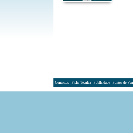
Contactos
|
Ficha Técnica
|
Publicidade
|
Pontos de Ven