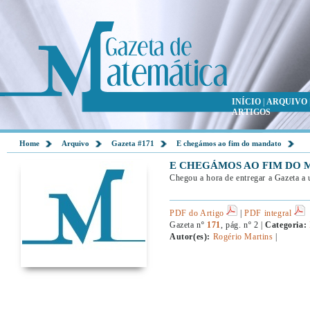
INÍCIO
|
ARQUIVO
ARTIGOS
Home
Arquivo
Gazeta #171
E chegámos ao fim do mandato
E CHEGÁMOS AO FIM DO
Chegou a hora de entregar a Gazeta a
PDF do Artigo
|
PDF integral
Gazeta nº
171
, pág. nº 2 |
Categoria:
Autor(es):
Rogério Martins
|