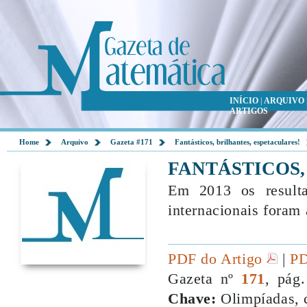
INÍCIO
|
ARQUIVO
ARTIGOS
Home
Arquivo
Gazeta #171
Fantásticos, brilhantes, espetaculares!
FANTÁSTICOS,
Em 2013 os resulta
internacionais fora
PDF do Artigo
|
PD
Gazeta nº
171
, pág
Chave:
Olimpíadas, 