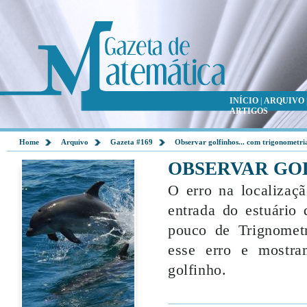
INÍCIO
|
ARQUIVO
ARTIGOS
Home
Arquivo
Gazeta #169
Observar golfinhos... com trigonometri
OBSERVAR GO
O erro na localizaç
entrada do estuário
pouco de Trignomet
esse erro e mostr
golfinho.