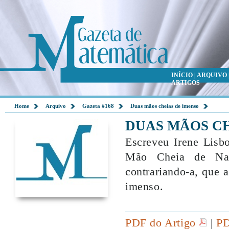
INÍCIO
|
ARQUIVO
ARTIGOS
Home
Arquivo
Gazeta #168
Duas mãos cheias de imenso
DUAS MÃOS CH
Escreveu Irene Lisbo
Mão Cheia de Nad
contrariando-a, que 
imenso.
PDF do Artigo
|
PD