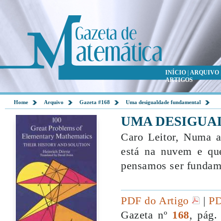
INÍCIO
|
ARQUIVO
ARTIGOS
Home
Arquivo
Gazeta #168
Uma desigualdade fundamental
UMA DESIGUA
Caro Leitor, Numa a
está na nuvem e que
pensamos ser fundam
PDF do Artigo
|
PD
Gazeta nº
168
, pág.