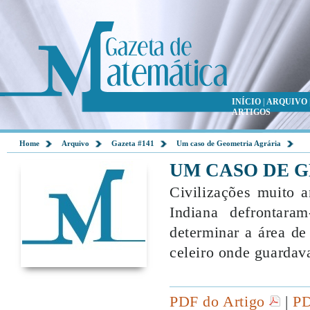
INÍCIO
|
ARQUIVO
ARTIGOS
Home
Arquivo
Gazeta #141
Um caso de Geometria Agrária
UM CASO DE 
Civilizações muito a
Indiana defrontara
determinar a área d
celeiro onde guardav
PDF do Artigo
|
PD