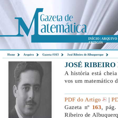
INÍCIO
|
ARQUIVO
ARTIGOS
Home
Arquivo
Gazeta #163
José Ribeiro de Albuquerque
JOSÉ RIBEIR
A história está chei
vos um matemático d
PDF do Artigo
|
PD
Gazeta nº
163
, pág.
Ribeiro de Albuquerq