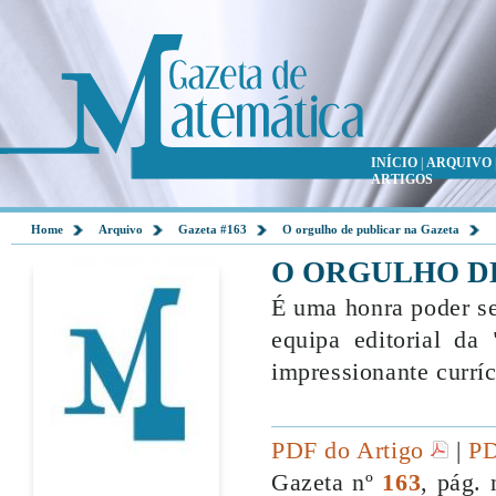
INÍCIO
|
ARQUIVO
ARTIGOS
Home
Arquivo
Gazeta #163
O orgulho de publicar na Gazeta
O ORGULHO D
É uma honra poder se
equipa editorial d
impressionante currí
PDF do Artigo
|
PD
Gazeta nº
163
, pág. 