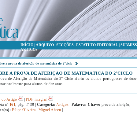
INÍCIO
|
ARQUIVO
|
SECÇÕES
|
ESTATUTO EDITORIAL
|
SUBMISS
ARTIGOS
bre a prova de aferição de matemática do 2ºciclo
BRE A PROVA DE AFERIÇÃO DE MATEMÁTICA DO 2ºCICLO
ova de Aferição de Matemática do 2º Ciclo aferiu os alunos portugueses de doze 
rnacionalmente para alunos de dez anos.
 do Artigo
|
PDF integral
eta nº
161
, pág. nº 39 |
Categoria:
Artigos
|
Palavras-Chave:
prova de aferição,
or(es):
Filipe Oliveira
|
Miguel Abreu
|