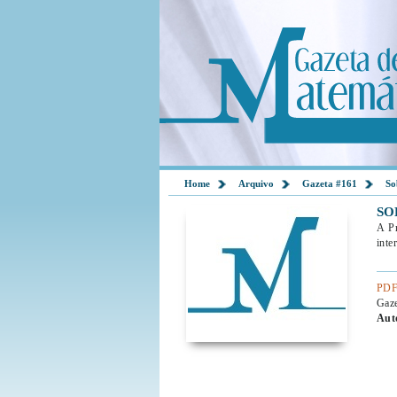
Home
Arquivo
Gazeta #161
So
SO
A Pr
inte
PDF
Gaz
Aut