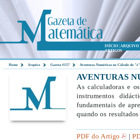
INÍCIO
|
ARQUIVO
ARTIGOS
Home
Arquivo
Gazeta #157
Aventuras Numéricas no Cálculo do "e"
AVENTURAS N
As calculadoras e o
instrumentos didáct
fundamentais de apr
quando os resultados
PDF do Artigo
|
PD