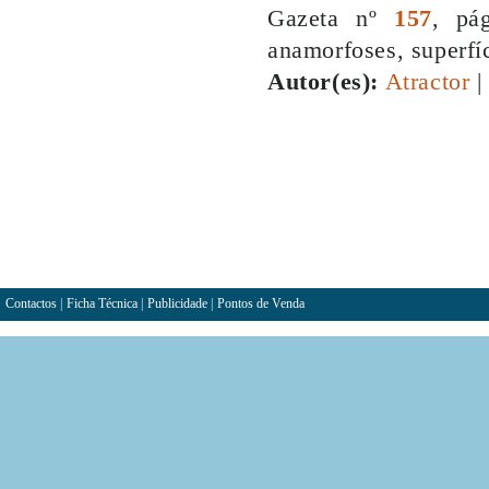
Gazeta nº
157
, pá
anamorfoses, superfíc
Autor(es):
Atractor
|
Contactos
|
Ficha Técnica
|
Publicidade
|
Pontos de Venda