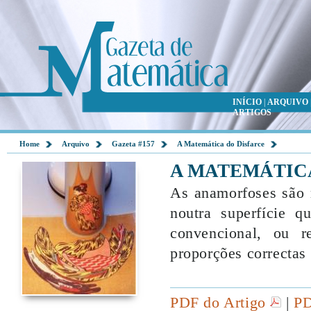
INÍCIO
|
ARQUIVO
ARTIGOS
Home
Arquivo
Gazeta #157
A Matemática do Disfarce
A MATEMÁTIC
As anamorfoses são 
noutra superfície 
convencional, ou r
proporções correctas 
PDF do Artigo
|
PD