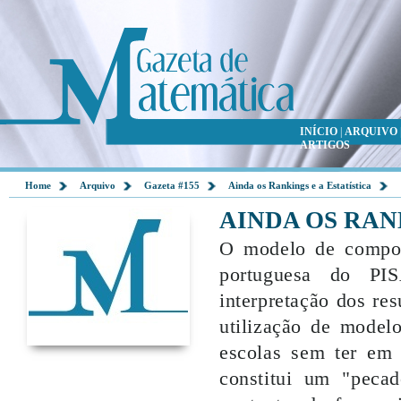
INÍCIO
|
ARQUIVO
ARTIGOS
Home
Arquivo
Gazeta #155
Ainda os Rankings e a Estatística
AINDA OS RAN
O modelo de compon
portuguesa do PIS
interpretação dos re
utilização de modelo
escolas sem ter em 
constitui um "peca