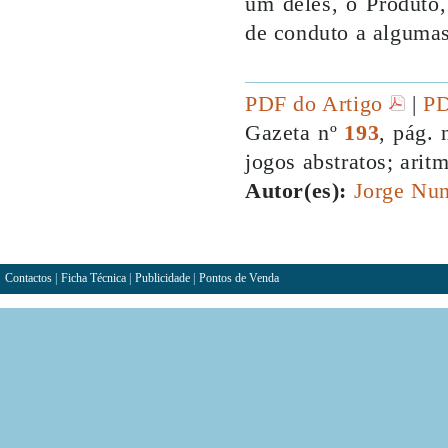
um deles, o Produto,
de conduto a algumas 
PDF do Artigo
|
PD
Gazeta nº
193
, pág. 
jogos abstratos; arit
Autor(es):
Jorge Nun
Contactos
|
Ficha Técnica
|
Publicidade
|
Pontos de Venda