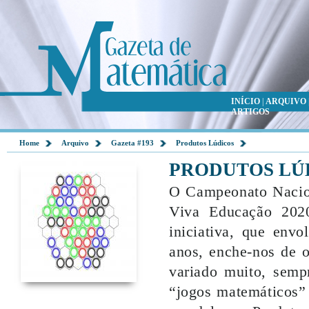
INÍCIO
|
ARQUIVO
ARTIGOS
Home
Arquivo
Gazeta #193
Produtos Lúdicos
PRODUTOS LÚ
O Campeonato Nacion
Viva Educação 2020
iniciativa, que env
anos, enche-nos de 
variado muito, semp
“jogos matemáticos” 