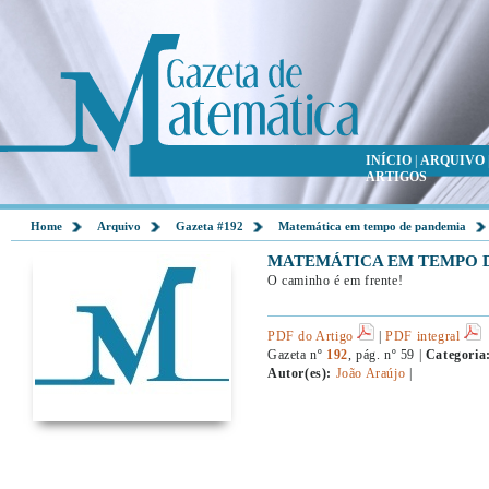
INÍCIO
|
ARQUIVO
ARTIGOS
Home
Arquivo
Gazeta #192
Matemática em tempo de pandemia
MATEMÁTICA EM TEMPO 
O caminho é em frente!
PDF do Artigo
|
PDF integral
Gazeta nº
192
, pág. nº 59 |
Categoria
Autor(es):
João Araújo
|