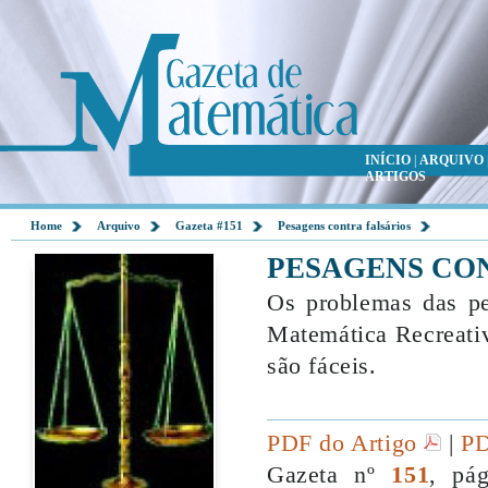
INÍCIO
|
ARQUIVO
ARTIGOS
Home
Arquivo
Gazeta #151
Pesagens contra falsários
PESAGENS CO
Os problemas das pe
Matemática Recreativ
são fáceis.
PDF do Artigo
|
PD
Gazeta nº
151
, pá