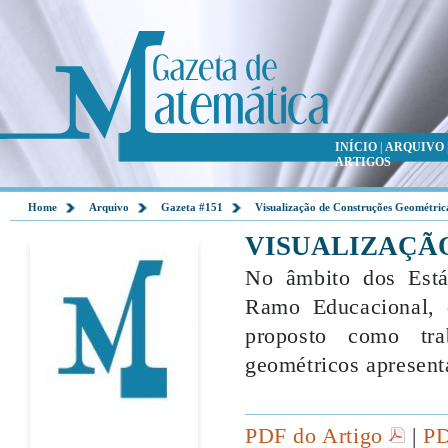
INÍCIO
|
ARQUIVO
ARTIGOS
Home
Arquivo
Gazeta #151
Visualização de Construções Geométric
VISUALIZAÇÃ
No âmbito dos Está
Ramo Educacional, 
proposto como trab
geométricos apresent
PDF do Artigo
|
PD