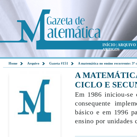
INÍCIO
|
ARQUIVO
ARTIGOS
Home
Arquivo
Gazeta #151
A matemática no ensino recorrente: 3º c
A MATEMÁTICA
CICLO E SEC
Em 1986 iniciou-se 
consequente implem
básico e em 1996 pa
ensino por unidades c