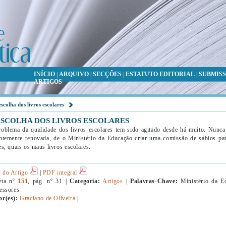
INÍCIO
|
ARQUIVO
|
SECÇÕES
|
ESTATUTO EDITORIAL
|
SUBMISS
ARTIGOS
escolha dos livros escolares
ESCOLHA DOS LIVROS ESCOLARES
oblema da qualidade dos livros escolares tem sido agitado desde há muito. Nunca 
ntemente renovada, de o Ministério da Educação criar uma comissão de sábios par
es, quais os maus livros escolares.
 do Artigo
|
PDF integral
eta nº
151
, pág. nº 31 |
Categoria:
Artigos
|
Palavras-Chave:
Ministério da Ed
essores
or(es):
Graciano de Oliveira
|