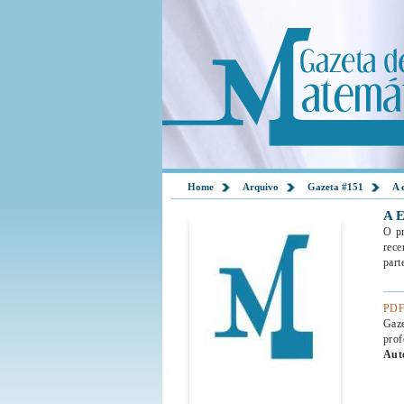
Home
Arquivo
Gazeta #151
A 
A 
O pr
rece
part
PDF
Gaz
prof
Aut