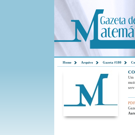
Home
Arquivo
Gazeta #180
Co
CO
Um 
muit
serv
PDF
Gaz
Aut