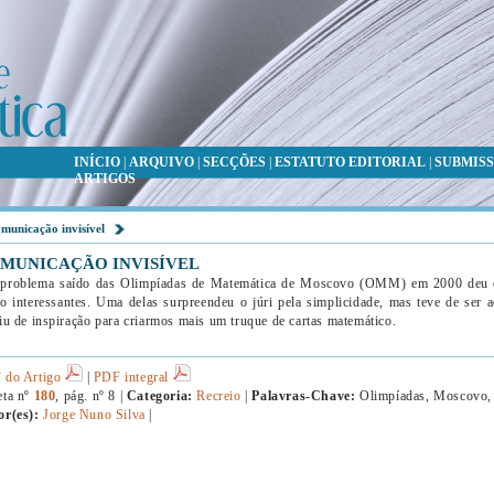
INÍCIO
|
ARQUIVO
|
SECÇÕES
|
ESTATUTO EDITORIAL
|
SUBMISS
ARTIGOS
municação invisível
MUNICAÇÃO INVISÍVEL
problema saído das Olimpíadas de Matemática de Moscovo (OMM) em 2000 deu o
o interessantes. Uma delas surpreendeu o júri pela simplicidade, mas teve de ser
iu de inspiração para criarmos mais um truque de cartas matemático.
 do Artigo
|
PDF integral
eta nº
180
, pág. nº 8 |
Categoria:
Recreio
|
Palavras-Chave:
Olimpíadas, Moscovo, c
or(es):
Jorge Nuno Silva
|