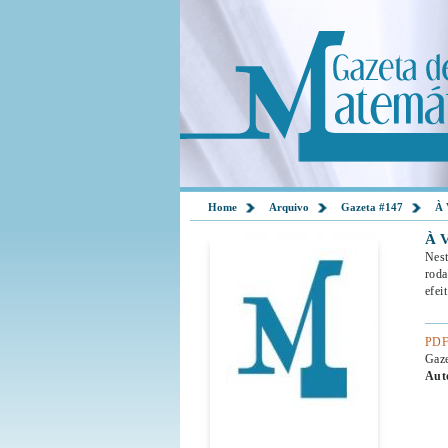
Home
Arquivo
Gazeta #147
À 
À 
Nest
roda
efei
PDF
Gaz
Aut