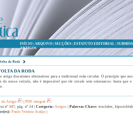
INÍCIO
|
ARQUIVO
|
SECÇÕES
|
ESTATUTO EDITORIAL
|
SUBMISS
ARTIGOS
Volta da Roda
VOLTA DA RODA
e artigo discutimos alternativas para a tradicional roda circular. O princípio que n
s do nosso veículo, não é impossível que ele circule sem solavancos: basta que o 
to.
 do Artigo
|
PDF integral
eta nº
147
, pág. nº 24 |
Categoria:
Artigos
|
Palavras-Chave:
trocóides, hipociclóide
or(es):
Paulo Ventura Araújo
|