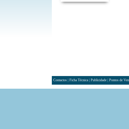
Contactos
|
Ficha Técnica
|
Publicidade
|
Pontos de Ven