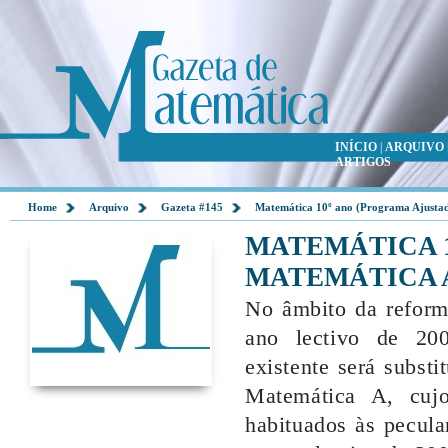
INÍCIO
|
ARQUIVO
ARTIGOS
Home
Arquivo
Gazeta #145
Matemática 10º ano (Programa Ajustado
MATEMÁTICA 1
MATEMÁTICA A
No âmbito da reform
ano lectivo de 200
existente será subst
Matemática A, cuj
habituados às pecula