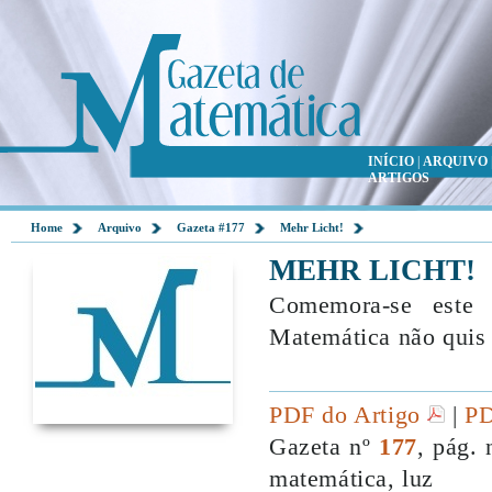
INÍCIO
|
ARQUIVO
ARTIGOS
Home
Arquivo
Gazeta #177
Mehr Licht!
MEHR LICHT!
Comemora-se este
Matemática não quis 
PDF do Artigo
|
PD
Gazeta nº
177
, pág. 
matemática, luz