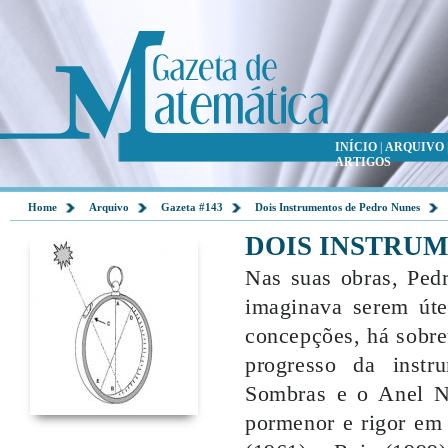
INÍCIO
|
ARQUIVO
ARTIGOS
Home
Arquivo
Gazeta #143
Dois Instrumentos de Pedro Nunes
DOIS INSTRU
Nas suas obras, Ped
imaginava serem úte
concepções, há sobre
progresso da instr
Sombras e o Anel Ná
pormenor e rigor em 