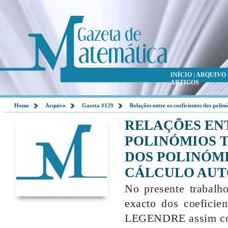
INÍCIO
|
ARQUIVO
ARTIGOS
Home
Arquivo
Gazeta #129
Relações entre os coeficientes dos polin
RELAÇÕES ENT
POLINÓMIOS TN
DOS POLINÓMI
CÁLCULO AU
No presente trabalho
exacto dos coefic
LEGENDRE assim com