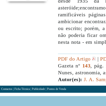
desde 1935 dá 
asteróide;encontra
ramificáveis página
ambicionar encontrar.
ou escrito; porém, a
não poderia ficar 
nesta nota - em simpl
PDF do Artigo
|
PD
Gazeta nº
143
, pág.
Nunes, astronomia, as
Autor(es):
J. A. Sam
Contactos
|
Ficha Técnica
|
Publicidade
|
Pontos de Venda