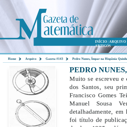
INÍCIO
|
ARQUIVO
ARTIGOS
Home
Arquivo
Gazeta #143
Pedro Nunes, Ímpar na Hispânia Quinhe
PEDRO NUNES,
Muito se escreveu e
dos Santos, seu pr
Francisco Gomes Tei
Manuel Sousa Ven
detalhadamente, em l
foi título de public