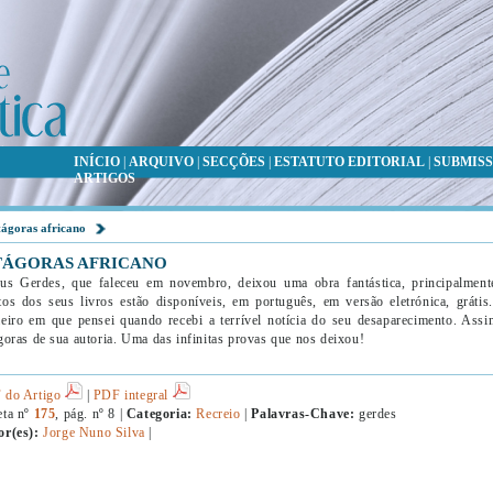
INÍCIO
|
ARQUIVO
|
SECÇÕES
|
ESTATUTO EDITORIAL
|
SUBMISS
ARTIGOS
tágoras africano
TÁGORAS AFRICANO
us Gerdes, que faleceu em novembro, deixou uma obra fantástica, principalment
os dos seus livros estão disponíveis, em português, em versão eletrónica, grátis
eiro em que pensei quando recebi a terrível notícia do seu desaparecimento. Ass
goras de sua autoria. Uma das infinitas provas que nos deixou!
 do Artigo
|
PDF integral
eta nº
175
, pág. nº 8 |
Categoria:
Recreio
|
Palavras-Chave:
gerdes
or(es):
Jorge Nuno Silva
|