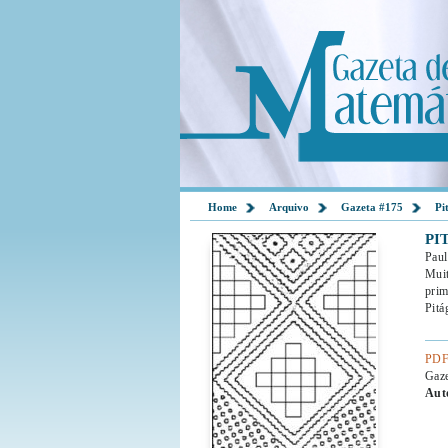
Home
Arquivo
Gazeta #175
Pi
PI
Paul
Muit
prim
Pitá
PDF
Gaz
Aut