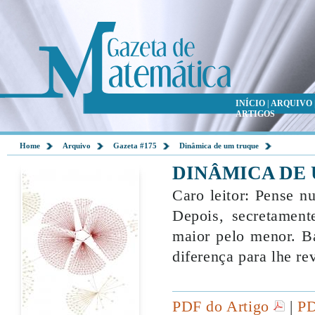
INÍCIO
|
ARQUIVO
ARTIGOS
Home
Arquivo
Gazeta #175
Dinâmica de um truque
DINÂMICA DE
Caro leitor: Pense n
Depois, secretamente
maior pelo menor. Ba
diferença para lhe re
PDF do Artigo
|
PD